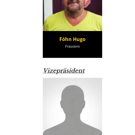
Föhn Hugo
Präsident
Vizepräsident