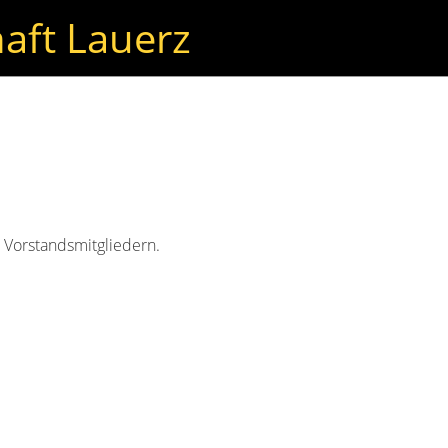
aft Lauerz
en Vorstandsmitgliedern.