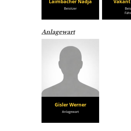
Laimbacher Nadja
Vakant
Beisitzer
Beis
Fäh
Anlagewart
Gisler Werner
Anlagewart