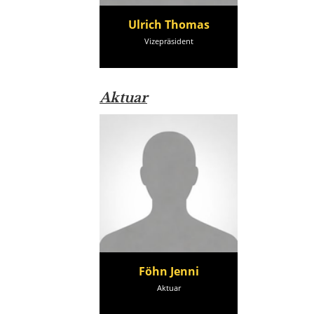
Ulrich Thomas
Vizepräsident
Aktuar
Föhn Jenni
Aktuar