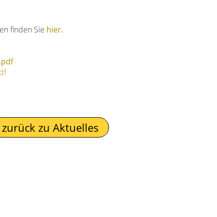
en finden Sie
hier
.
.pdf
df
zurück zu Aktuelles