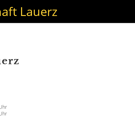
aft Lauerz
uerz
 Uhr
 Uhr