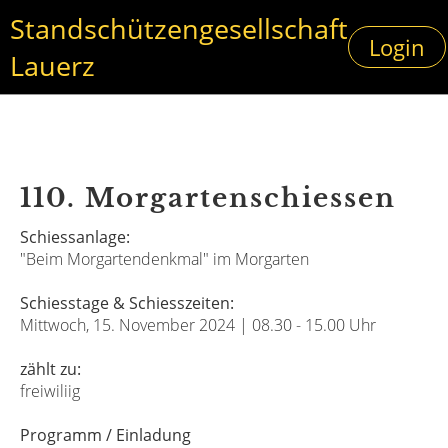
Standschützengesellschaft
Login
Lauerz
110. Morgartenschiessen
Schiessanlage:
"Beim Morgartendenkmal" im Morgarten
Schiesstage & Schiesszeiten:
Mittwoch, 15. November 2024 | 08.30 - 15.00 Uhr
zählt zu:
freiwiliig
Programm / Einladung