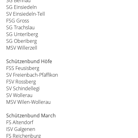
SG Bennau
SG Einsiedeln
SV Einsiedeln-Tell
FSG Gross
SG Trachslau
SG Unteriberg
SG Oberiberg
MSV Willerzell
Schützenbund Höfe
FSS Feusisberg
SV Freienbach-Pfäffikon
FSV Rossberg
SV Schindellegi
SV Wollerau
MSV Wilen-Wollerau
Schützenbund March
FS Altendorf
ISV Galgenen
FS Reichenburg